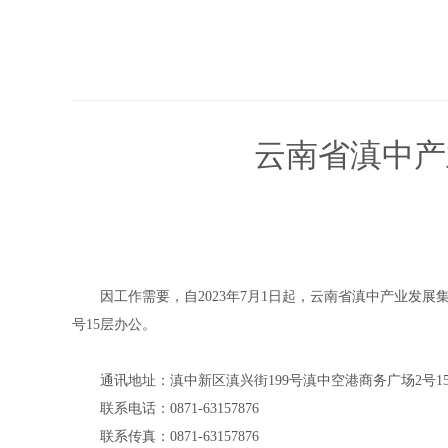
云南省滇中产
因工作需要，自2023年7月1日起，云南省滇中产业发
号15层办公。
通讯地址：滇中新区滇兴街199号滇中空港商务广场2号1
联系电话：0871-63157876
联系传真：0871-63157876