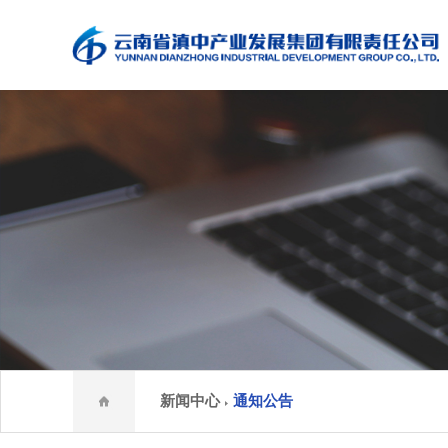
新闻中心
通知公告