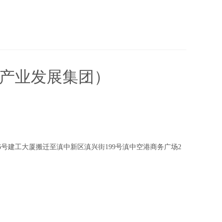
产业发展集团）
6号建工大厦搬迁至滇中新区滇兴街199号滇中空港商务广场2