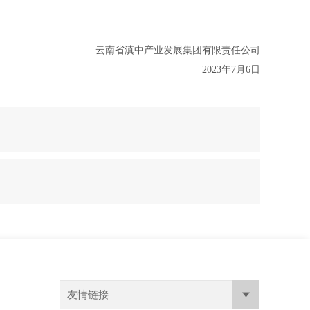
云南省滇中产业发展集团有限责任公司
2023年7月6日
友情链接